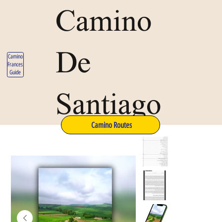
Camino
De
Camino
Frances
Guide
Santiago
Camino Routes