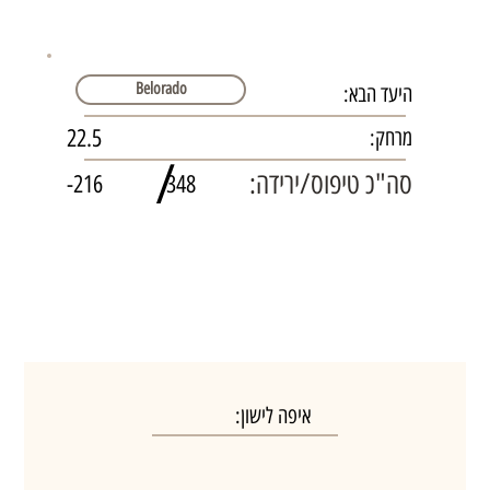
Belorado
היעד הבא:
22.5
מרחק:
/
סה"כ טיפוס/ירידה:
-216
348
איפה לישון: