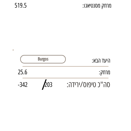
519.5
מרחק מסנטיאגו:
Burgos
היעד הבא:
25.6
מרחק:
/
סה"כ טיפוס/ירידה:
-342
203