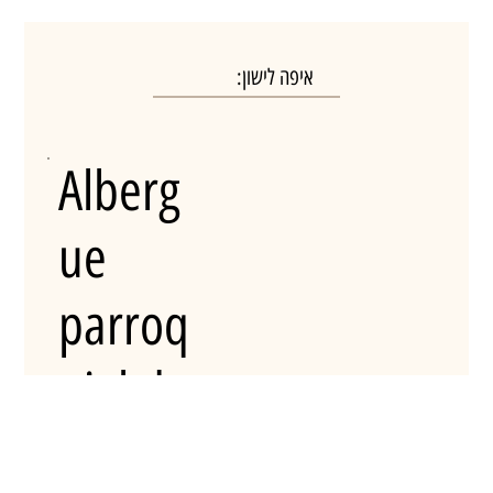
איפה לישון:
Alberg
ue
parroq
uial de
$
הזמינו מקום
San