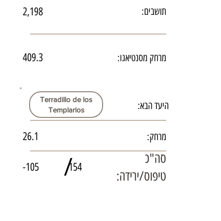
2,198
תושבים:
409.3
מרחק מסנטיאגו:
Terradillo de los
היעד הבא:
Templarios
26.1
מרחק:
סה"כ
/
-105
154
טיפוס/ירידה: