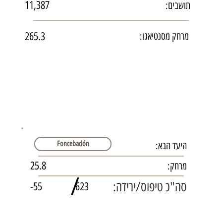
11,387
תושבים:
265.3
מרחק מסנטיאגו:
Foncebadón
היעד הבא:
25.8
מרחק:
/
סה"כ טיפוס/ירידה:
-55
623